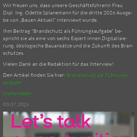
Wir freu­en uns, dass un­se­re Ge­schäfts­füh­re­rin Frau
Dipl. Ing. Odet­te Spl­a­ne­mann für die drit­te 2026 Aus­ga­
be von „Bauen Ak­tu­ell“ in­ter­viewt wurde.
Ihm Bei­trag "Brand­schutz als Füh­rungs­auf­ga­be“ be­
spricht sie als eine von sechs Ex­pert:innen Di­gi­ta­li­sie­
rung, öko­lo­gi­sche Bau­an­sät­ze und die Zu­kunft des Bran­
schut­zes.
Vie­len Dank an die Re­dak­ti­on für das In­ter­view!
Den Ar­ti­kel fin­den Sie hier:
Brand­schutz als Füh­rungs­
auf­ga­be
BRAND­
Wei­ter­le­sen …
SCHUTZ
03.07.2026
ALS
FÜH­
RUNGS­
AUF­