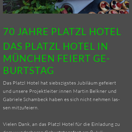
70 JAHRE PLATZL HOTEL
DAS PLATZL HOTEL IN
MÜN­CHEN FEI­ERT GE­
BURTS­TAG
Das Platzl Hotel hat siebs­zigs­tes Ju­bi­lä­um ge­fei­ert
und un­se­re Pro­jekt­lei­ter:innen Mar­tin Bel­k­ner und
Ga­brie­le Scham­beck haben es sich nicht neh­men las­
sen mit­zu­fei­ern.
Vie­len Dank, an das Platzl Hotel für die Ein­la­dung zu