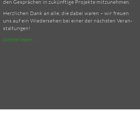
den Ge­sprä­chen in zu­künf­ti­ge Pro­jek­te mit­zu­neh­men.
Herz­li­chen Dank an alle, die dabei waren – wir freu­en
uns auf ein Wie­der­se­hen bei einer der nächs­ten Ver­an­
stal­tun­gen!
FEU­
Wei­ter­le­sen …
ERT­
RUTZ
2026