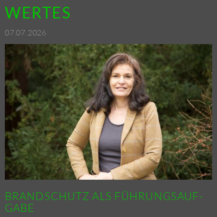
WER­TES
07.07.2026
BRAND­SCHUTZ ALS FÜH­RUNGS­AUF­
GA­BE