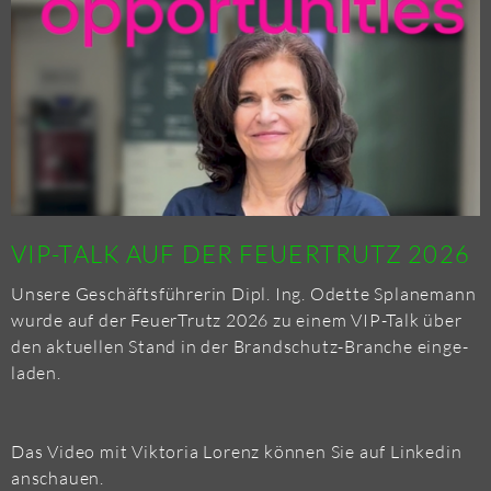
GA­
BE
VIP-TALK AUF DER FEU­ERT­RUTZ 2026
Un­se­re Ge­schäfts­füh­re­rin Dipl. Ing. Odet­te Spl­a­ne­mann
wurde auf der Feu­erT­rutz 2026 zu einem VIP-Talk über
den ak­tu­el­len Stand in der Brand­schutz-Bran­che ein­ge­
la­den.
Das Video mit Vik­to­ria Lo­renz kön­nen Sie auf Lin­kedin
an­schau­en.