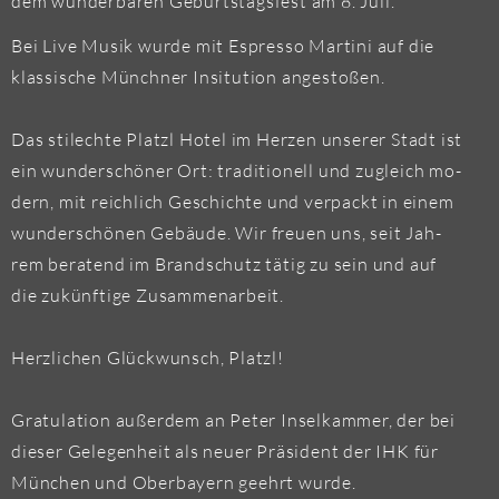
dem wun­der­ba­ren Ge­burts­tags­fest am 8. Juli.
Bei Live Musik wurde mit Es­pres­so Mar­ti­ni auf die
klas­si­sche Münch­ner In­si­tu­ti­on an­ge­sto­ßen.
Das stil­ech­te Platzl Hotel im Her­zen un­se­rer Stadt ist
ein wun­der­schö­ner Ort: tra­di­tio­nell und zu­gleich mo­
dern, mit reich­lich Ge­schich­te und ver­packt in einem
wun­der­schö­nen Ge­bäu­de. Wir freu­en uns, seit Jah­
rem be­ra­tend im Brand­schutz tätig zu sein und auf
die zu­künf­ti­ge Zu­sam­men­ar­beit.
Herz­li­chen Glück­wunsch, Platzl!
Gra­tu­la­ti­on au­ßer­dem an Peter In­sel­kam­mer, der bei
die­ser Ge­le­gen­heit als neuer Prä­si­dent der IHK für
Mün­chen und Ober­bay­ern ge­ehrt wurde.