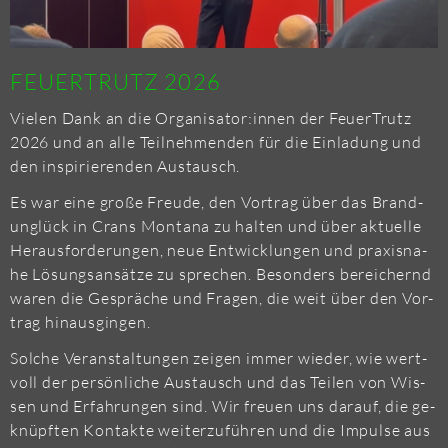
FEU­ERT­RUTZ 2026
Vie­len Dank an die Or­ga­ni­sa­tor:innen der Feu­erT­rutz
2026 und an alle Teil­neh­men­den für die Ein­la­dung und
den in­spi­rie­ren­den Aus­tausch.
Es war eine große Freu­de, den Vor­trag über das Brand­
un­glück in Crans Mon­ta­na zu hal­ten und über ak­tu­el­le
Her­aus­for­de­run­gen, neue Ent­wick­lun­gen und pra­xis­na­
he Lö­sungs­an­sät­ze zu spre­chen. Be­son­ders be­rei­chernd
waren die Ge­sprä­che und Fra­gen, die weit über den Vor­
trag hin­aus­gin­gen.
Sol­che Ver­an­stal­tun­gen zei­gen immer wie­der, wie wert­
voll der per­sön­li­che Aus­tausch und das Tei­len von Wis­
sen und Er­fah­run­gen sind. Wir freu­en uns dar­auf, die ge­
knüpf­ten Kon­tak­te wei­ter­zu­füh­ren und die Im­pul­se aus