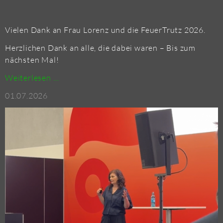
Vie­len Dank an Frau Lo­renz und die Feu­erT­rutz 2026.
Herz­li­chen Dank an alle, die dabei waren – Bis zum
nächs­ten Mal!
VIP-
Wei­ter­le­sen …
TALK
01.07.2026
AUF
DER
FEU­
ERT­
RUTZ
2026