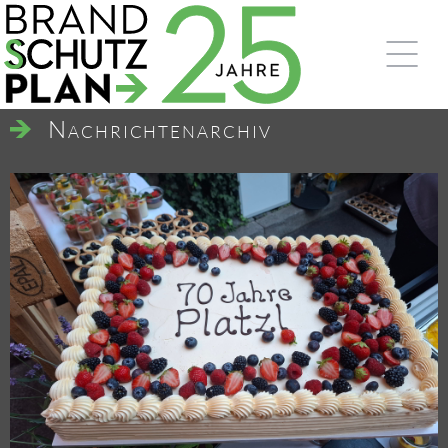
Nach­rich­ten­ar­chiv